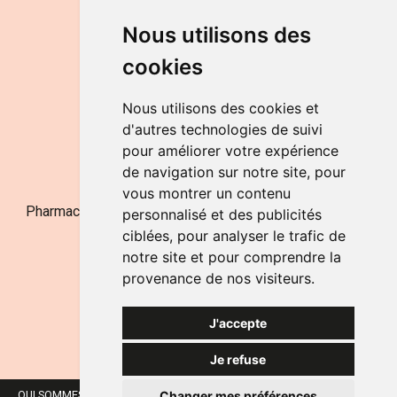
DU LUNDI AU VENDREDI
Nous utilisons des
de 9h à 12h30 et de 14h à 18h
cookies
LE SAMEDI
de 9h à 12h30
Nous utilisons des cookies et
d'autres technologies de suivi
pour améliorer votre expérience
NOUS CONTACTER
de navigation sur notre site, pour
vous montrer un contenu
Pharmacie Jufarma - Fatima Abachra - APB 521704 - N°
personnalisé et des publicités
Entreprise BE0882-700-592
ciblées, pour analyser le trafic de
notre site et pour comprendre la
provenance de nos visiteurs.
J'accepte
Je refuse
Changer mes préférences
QUI SOMMES-NOUS ?
NOS MARQUES
MENTIONS LÉGALES
CGV