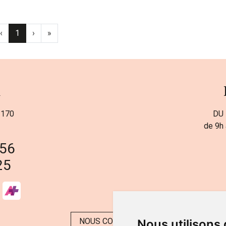
‹
1
›
»
a
 170
DU 
de 9h 
 56
25
NOUS CONTACTER
Nous utilisons