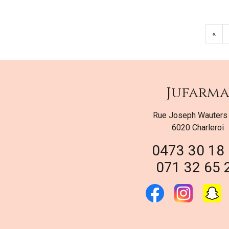
«
Jufarm
Rue Joseph Wauters
6020 Charleroi
0473 30 18
071 32 65 