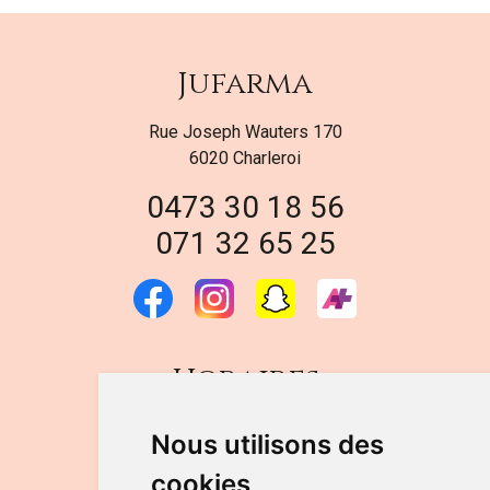
Jufarma
Rue Joseph Wauters 170
6020 Charleroi
0473 30 18 56
071 32 65 25
Horaires
DU LUNDI AU VENDREDI
Nous utilisons des
de 9h à 12h30 et de 14h à 18h
cookies