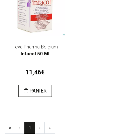
Teva Pharma Belgium
Infacol 50 Ml
11,46€
PANIER
«
‹
1
›
»