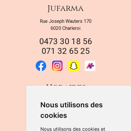
Jufarma
Rue Joseph Wauters 170
6020 Charleroi
0473 30 18 56
071 32 65 25
Horaires
DU LUNDI AU VENDREDI
Nous utilisons des
de 9h à 12h30 et de 14h à 18h
cookies
LE SAMEDI
de 9h à 12h30
Nous utilisons des cookies et