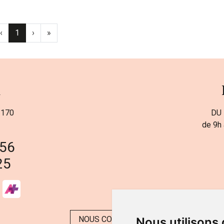
‹
1
›
»
a
 170
DU 
de 9h 
 56
25
NOUS CONTACTER
Nous utilisons