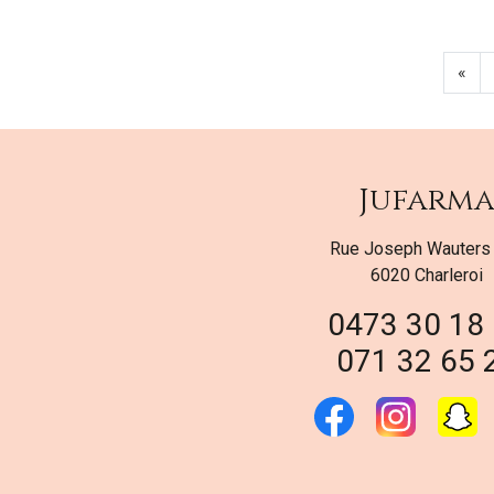
«
Jufarm
Rue Joseph Wauters
6020 Charleroi
0473 30 18
071 32 65 