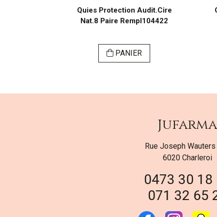
n Auditive
Quies Protection Audit.Cire
3 Paires
Nat.8 Paire Rempl104422
ER
PANIER
Jufarm
Rue Joseph Wauters
6020 Charleroi
0473 30 18
071 32 65 