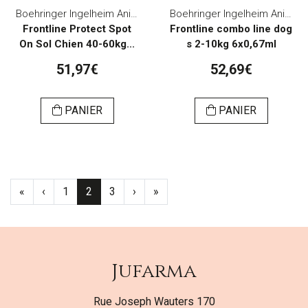
Boehringer Ingelheim Animal Health Belgium
Boehringer Ingelheim Animal Health Belgium
Frontline Protect Spot
Frontline combo line dog
On Sol Chien 40-60kg...
s 2-10kg 6x0,67ml
51,97€
52,69€
PANIER
PANIER
«
‹
1
2
3
›
»
Jufarma
Rue Joseph Wauters 170