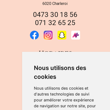
6020 Charleroi
0473 30 18 56
071 32 65 25
Horaires
DU LUNDI AU VENDREDI
Nous utilisons des
de 9h à 12h30 et de 14h à 18h
cookies
LE SAMEDI
de 9h à 12h30
Nous utilisons des cookies et
d'autres technologies de suivi
pour améliorer votre expérience
NOUS CONTACTER
de navigation sur notre site, pour