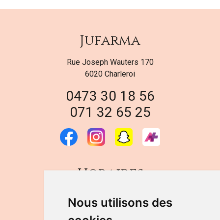
Jufarma
Rue Joseph Wauters 170
6020 Charleroi
0473 30 18 56
071 32 65 25
Horaires
DU LUNDI AU VENDREDI
Nous utilisons des
de 9h à 12h30 et de 14h à 18h