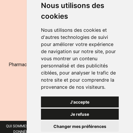
DU LUNDI AU VENDREDI
Nous utilisons des
de 9h à 12h30 et de 14h à 18h
cookies
LE SAMEDI
de 9h à 12h30
Nous utilisons des cookies et
d'autres technologies de suivi
pour améliorer votre expérience
NOUS CONTACTER
de navigation sur notre site, pour
vous montrer un contenu
Pharmacie Jufarma - Fatima Abachra - APB 521704 - N°
personnalisé et des publicités
Entreprise BE0882-700-592
ciblées, pour analyser le trafic de
notre site et pour comprendre la
provenance de nos visiteurs.
J'accepte
Je refuse
Changer mes préférences
QUI SOMMES-NOUS ?
NOS MARQUES
MENTIONS LÉGALES
CGV
DONNÉES PERSONNELLES
COOKIES
PRÉFÉRENCES COOKIES