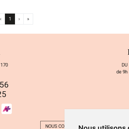
‹
1
›
»
a
 170
DU 
de 9h 
 56
25
NOUS CONTACTER
Nous utilisons