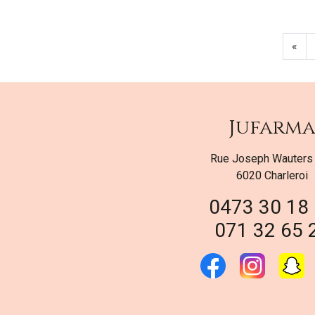
«
Jufarm
Rue Joseph Wauters
6020 Charleroi
0473 30 18
071 32 65 