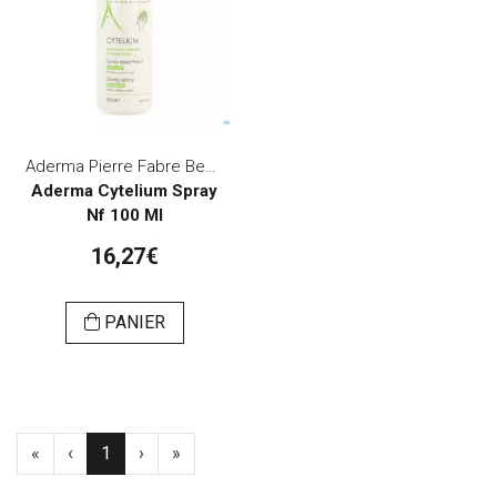
Aderma Pierre Fabre Benelux
Aderma Cytelium Spray
Nf 100 Ml
16,27€
PANIER
«
‹
1
›
»