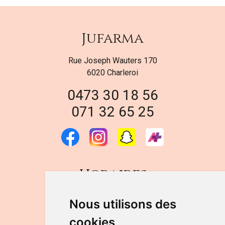
Jufarma
Rue Joseph Wauters 170
6020 Charleroi
0473 30 18 56
071 32 65 25
Horaires
DU LUNDI AU VENDREDI
Nous utilisons des
de 9h à 12h30 et de 14h à 18h
cookies