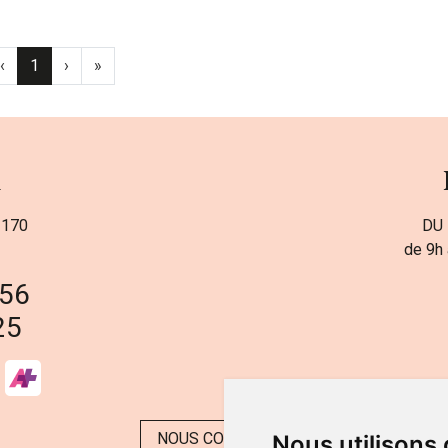
‹
1
›
»
a
 170
DU 
de 9h 
 56
25
NOUS CONTACTER
Nous utilisons