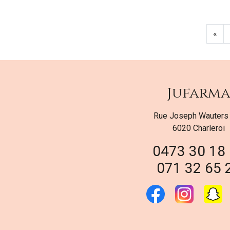
«
Jufarm
Rue Joseph Wauters
6020 Charleroi
0473 30 18
071 32 65 