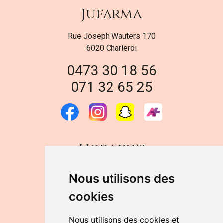
Jufarma
Rue Joseph Wauters 170
6020 Charleroi
0473 30 18 56
071 32 65 25
Horaires
DU LUNDI AU VENDREDI
Nous utilisons des
de 9h à 12h30 et de 14h à 18h
cookies
LE SAMEDI
de 9h à 12h30
Nous utilisons des cookies et