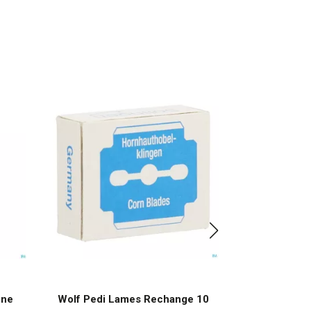
ine
Wolf Pedi Lames Rechange 10
Wolf agrafes 