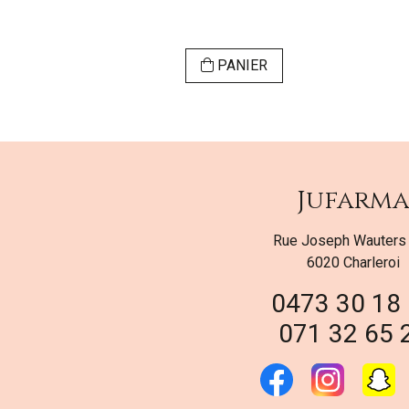
ER
PANIER
Jufarm
Rue Joseph Wauters
6020 Charleroi
0473 30 18
071 32 65 