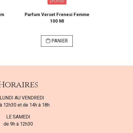
promo
im
Parfum Verset Frenesi Femme
Parfum Vers
100 Ml
PANIER
Horaires
LUNDI AU VENDREDI
à 12h30 et de 14h à 18h
LE SAMEDI
de 9h à 12h30