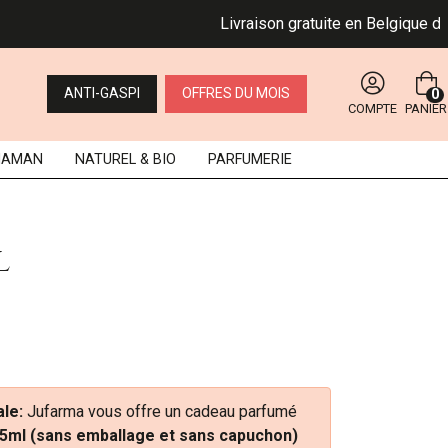
Livraison gratuite en Belgique dès 4
ANTI-GASPI
OFFRES DU MOIS
0
COMPTE
PANIER
MAMAN
NATUREL
& BIO
PARFUMERIE
l
le:
Jufarma vous offre un cadeau parfumé
5ml (sans emballage et sans capuchon)