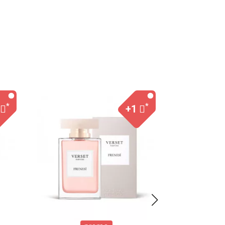
*
*
+1