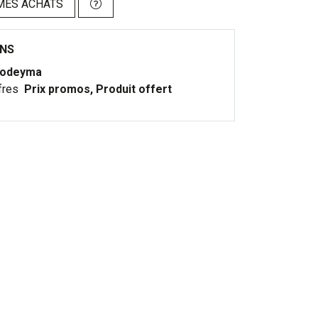
MES ACHATS
ONS
odeyma
fres
Prix promos, Produit offert