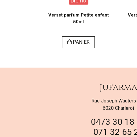
o
promo
mme preziose
Verset parfum Petite enfant
Ver
l
50ml
ER
PANIER
Jufarm
Rue Joseph Wauters
6020 Charleroi
0473 30 18
071 32 65 