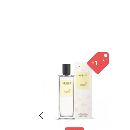
*
*
+1
+1