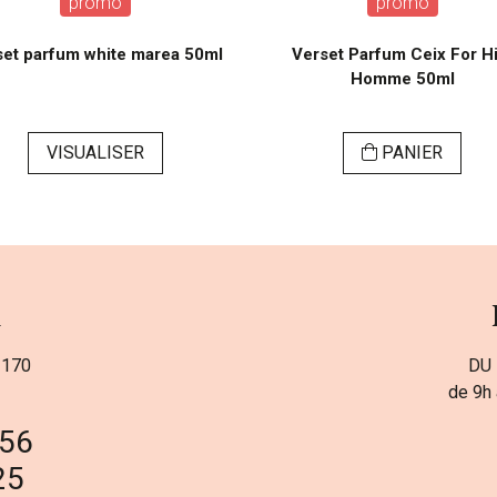
promo
promo
set parfum white marea 50ml
Verset Parfum Ceix For H
Homme 50ml
VISUALISER
PANIER
a
 170
DU 
de 9h 
 56
25