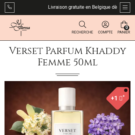
Livraison gratuite en Belgique dès 49 €. Bpo
AFFI
0
RECHERCHE
COMPTE
PANIER
Verset Parfum Khaddy
Femme 50ml
*
+1