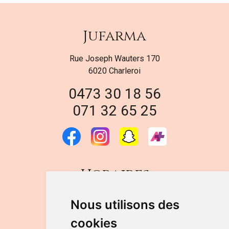
Jufarma
Rue Joseph Wauters 170
6020 Charleroi
0473 30 18 56
071 32 65 25
Horaires
DU LUNDI AU VENDREDI
Nous utilisons des
de 9h à 12h30 et de 14h à 18h
cookies