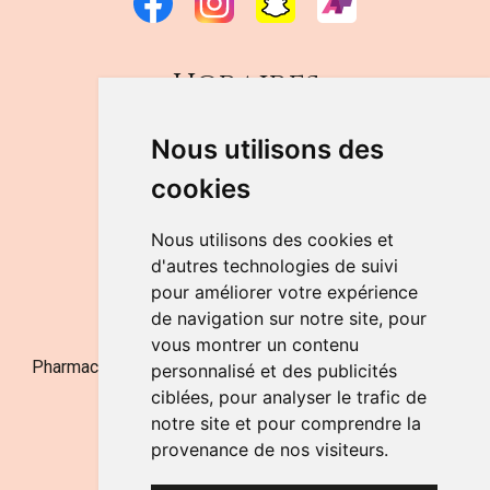
Horaires
DU LUNDI AU VENDREDI
Nous utilisons des
de 9h à 12h30 et de 14h à 18h
cookies
LE SAMEDI
de 9h à 12h30
Nous utilisons des cookies et
d'autres technologies de suivi
pour améliorer votre expérience
NOUS CONTACTER
de navigation sur notre site, pour
vous montrer un contenu
Pharmacie Jufarma - Fatima Abachra - APB 521704 - N°
personnalisé et des publicités
Entreprise BE0882-700-592
ciblées, pour analyser le trafic de
notre site et pour comprendre la
provenance de nos visiteurs.