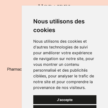
Horaires
DU LUNDI AU VENDREDI
Nous utilisons des
de 9h à 12h30 et de 14h à 18h
cookies
LE SAMEDI
de 9h à 12h30
Nous utilisons des cookies et
d'autres technologies de suivi
pour améliorer votre expérience
NOUS CONTACTER
de navigation sur notre site, pour
vous montrer un contenu
Pharmacie Jufarma - Fatima Abachra - APB 521704 - N°
personnalisé et des publicités
Entreprise BE0882-700-592
ciblées, pour analyser le trafic de
notre site et pour comprendre la
provenance de nos visiteurs.
J'accepte