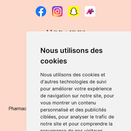
Horaires
DU LUNDI AU VENDREDI
Nous utilisons des
de 9h à 12h30 et de 14h à 18h
cookies
LE SAMEDI
de 9h à 12h30
Nous utilisons des cookies et
d'autres technologies de suivi
pour améliorer votre expérience
NOUS CONTACTER
de navigation sur notre site, pour
vous montrer un contenu
Pharmacie Jufarma - Fatima Abachra - APB 521704 - N°
personnalisé et des publicités
Entreprise BE0882-700-592
ciblées, pour analyser le trafic de
notre site et pour comprendre la
provenance de nos visiteurs.