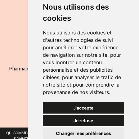
DU LUNDI AU VENDREDI
Nous utilisons des
de 9h à 12h30 et de 14h à 18h
cookies
LE SAMEDI
de 9h à 12h30
Nous utilisons des cookies et
d'autres technologies de suivi
pour améliorer votre expérience
NOUS CONTACTER
de navigation sur notre site, pour
vous montrer un contenu
Pharmacie Jufarma - Fatima Abachra - APB 521704 - N°
personnalisé et des publicités
Entreprise BE0882-700-592
ciblées, pour analyser le trafic de
notre site et pour comprendre la
provenance de nos visiteurs.
J'accepte
Je refuse
Changer mes préférences
QUI SOMMES-NOUS ?
NOS MARQUES
MENTIONS LÉGALES
CGV
DONNÉES PERSONNELLES
COOKIES
PRÉFÉRENCES COOKIES