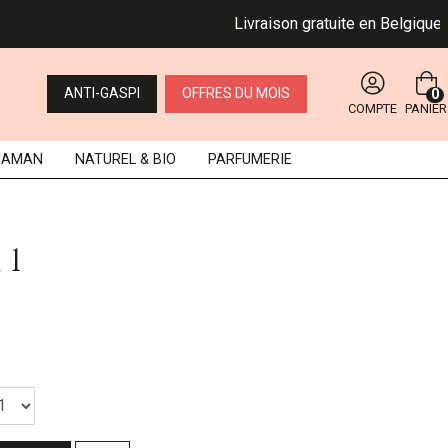
Livraison gratuite en Belgique dè
ANTI-GASPI
OFFRES DU MOIS
0
COMPTE
PANIER
MAMAN
NATUREL
& BIO
PARFUMERIE
 1