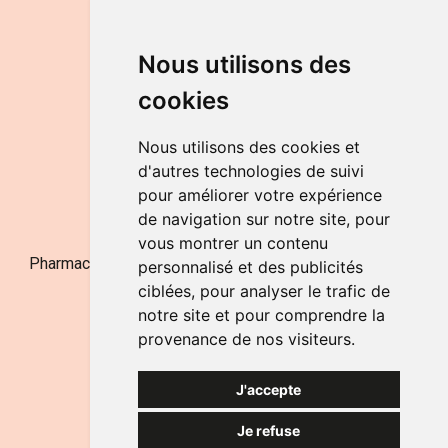
Horaires
DU LUNDI AU VENDREDI
Nous utilisons des
de 9h à 12h30 et de 14h à 18h
cookies
LE SAMEDI
de 9h à 12h30
Nous utilisons des cookies et
d'autres technologies de suivi
pour améliorer votre expérience
NOUS CONTACTER
de navigation sur notre site, pour
vous montrer un contenu
Pharmacie Jufarma - Fatima Abachra - APB 521704 - N°
personnalisé et des publicités
Entreprise BE0882-700-592
ciblées, pour analyser le trafic de
notre site et pour comprendre la
provenance de nos visiteurs.
J'accepte
Je refuse