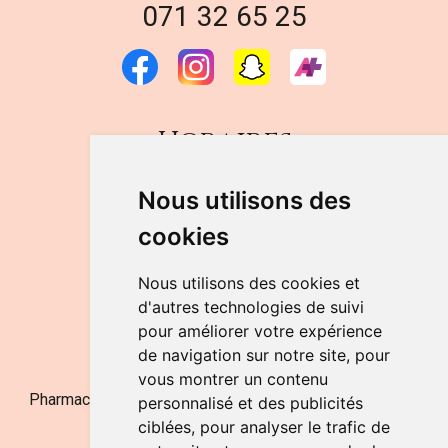
071 32 65 25
Horaires
DU LUNDI AU VENDREDI
Nous utilisons des
de 9h à 12h30 et de 14h à 18h
cookies
LE SAMEDI
de 9h à 12h30
Nous utilisons des cookies et
d'autres technologies de suivi
pour améliorer votre expérience
NOUS CONTACTER
de navigation sur notre site, pour
vous montrer un contenu
Pharmacie Jufarma - Fatima Abachra - APB 521704 - N°
personnalisé et des publicités
Entreprise BE0882-700-592
ciblées, pour analyser le trafic de