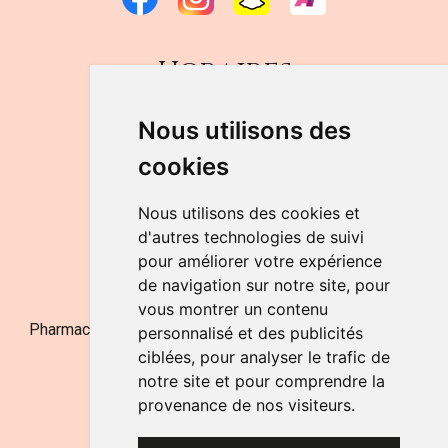
Horaires
DU LUNDI AU VENDREDI
Nous utilisons des
de 9h à 12h30 et de 14h à 18h
cookies
LE SAMEDI
de 9h à 12h30
Nous utilisons des cookies et
d'autres technologies de suivi
pour améliorer votre expérience
NOUS CONTACTER
de navigation sur notre site, pour
vous montrer un contenu
Pharmacie Jufarma - Fatima Abachra - APB 521704 - N°
personnalisé et des publicités
Entreprise BE0882-700-592
ciblées, pour analyser le trafic de
notre site et pour comprendre la
provenance de nos visiteurs.