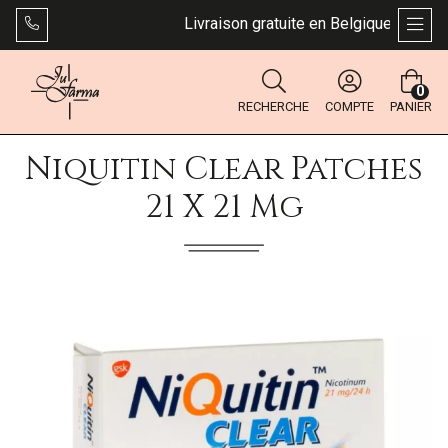
Livraison gratuite en Belgique dès 49 €.
AFFI
0
RECHERCHE
COMPTE
PANIER
Niquitin Clear Patches
21 X 21 Mg