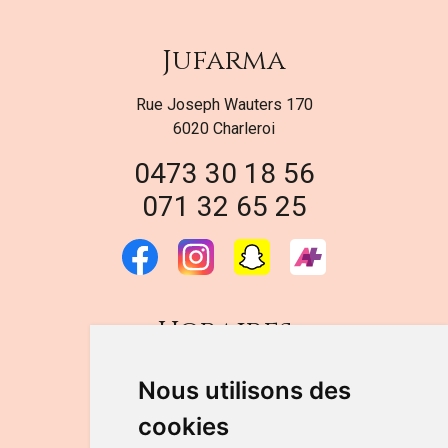
Jufarma
Rue Joseph Wauters 170
6020 Charleroi
0473 30 18 56
071 32 65 25
Horaires
DU LUNDI AU VENDREDI
Nous utilisons des
de 9h à 12h30 et de 14h à 18h
cookies
LE SAMEDI