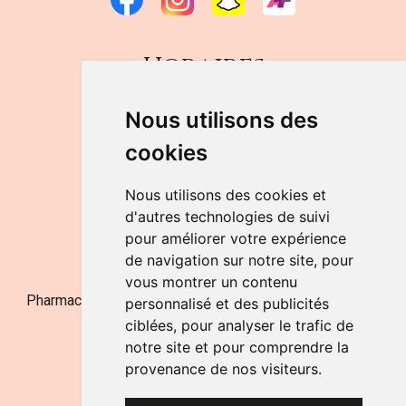
Horaires
DU LUNDI AU VENDREDI
Nous utilisons des
de 9h à 12h30 et de 14h à 18h
cookies
LE SAMEDI
de 9h à 12h30
Nous utilisons des cookies et
d'autres technologies de suivi
pour améliorer votre expérience
NOUS CONTACTER
de navigation sur notre site, pour
vous montrer un contenu
Pharmacie Jufarma - Fatima Abachra - APB 521704 - N°
personnalisé et des publicités
Entreprise BE0882-700-592
ciblées, pour analyser le trafic de
notre site et pour comprendre la
provenance de nos visiteurs.