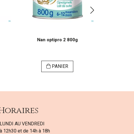
Nan optipro 2 800g
Nan expert p
p
PANIER
Horaires
LUNDI AU VENDREDI
à 12h30 et de 14h à 18h