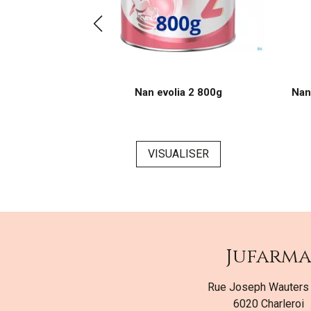
1 800g
Nan evolia 2 800g
Nan
ER
VISUALISER
Jufarm
Rue Joseph Wauters
6020 Charleroi