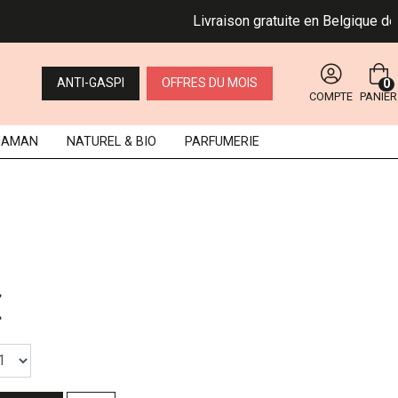
Livraison gratuite en Belgique dès 49 
ANTI-GASPI
OFFRES DU MOIS
0
COMPTE
PANIER
MAMAN
NATUREL
& BIO
PARFUMERIE
€