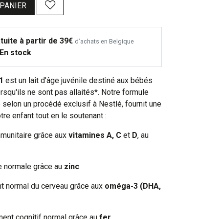
 PANIER
tuite à partir de 39€
d’achats en Belgique
En stock
1
est un lait d'âge juvénile destiné aux bébés
orsqu'ils ne sont pas allaités*. Notre formule
 selon un procédé exclusif à Nestlé, fournit une
tre enfant tout en le soutenant :
munitaire grâce aux
vitamines A, C
et
D
, au
e normale grâce au
zinc
t normal du cerveau grâce aux
oméga-3 (DHA,
ent cognitif normal grâce au
fer