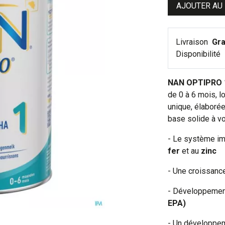
AJOUTER AU
Livraison
Gra
Disponibilité
NAN OPTIPRO 
de 0 à 6 mois, l
unique, élaborée
base solide à vo
- Le système im
fer
et au
zinc
- Une croissanc
- Développemen
EPA)
- Un développem