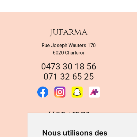
Jufarma
Rue Joseph Wauters 170
6020 Charleroi
0473 30 18 56
071 32 65 25
Horaires
DU LUNDI AU VENDREDI
Nous utilisons des
de 9h à 12h30 et de 14h à 18h