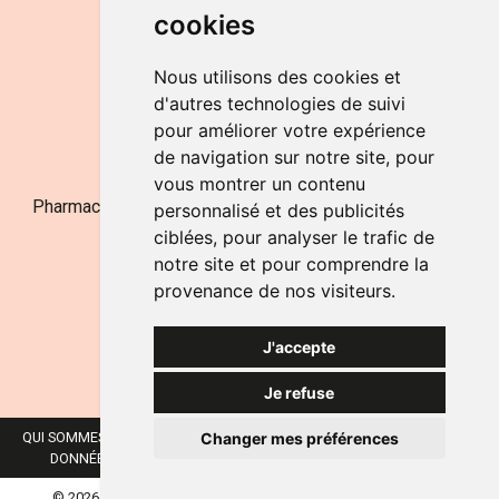
cookies
LE SAMEDI
de 9h à 12h30
Nous utilisons des cookies et
d'autres technologies de suivi
pour améliorer votre expérience
NOUS CONTACTER
de navigation sur notre site, pour
vous montrer un contenu
Pharmacie Jufarma - Fatima Abachra - APB 521704 - N°
personnalisé et des publicités
Entreprise BE0882-700-592
ciblées, pour analyser le trafic de
notre site et pour comprendre la
provenance de nos visiteurs.
J'accepte
Je refuse
Changer mes préférences
QUI SOMMES-NOUS ?
NOS MARQUES
MENTIONS LÉGALES
CGV
DONNÉES PERSONNELLES
COOKIES
PRÉFÉRENCES COOKIES
© 2026 JUFARMA
TOUS DROITS RÉSERVÉS.
APOTEKISTO