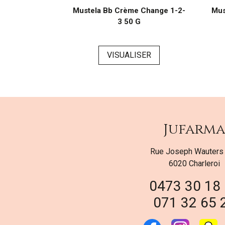
vant Doux 500
Mustela Bb Crème Change 1-2-
Mus
3 50 G
ER
VISUALISER
Jufarm
Rue Joseph Wauters
6020 Charleroi
0473 30 18
071 32 65 