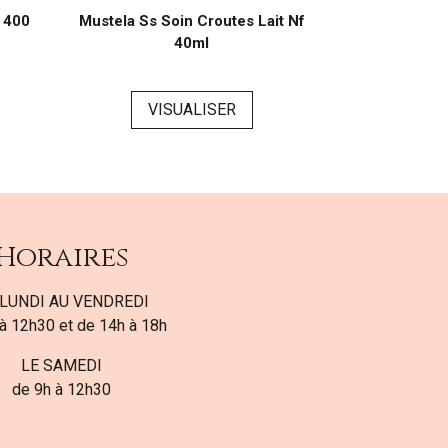
 400
Mustela Ss Soin Croutes Lait Nf
Mustela Pn E
40ml
Coiff
VISUALISER
VI
Horaires
LUNDI AU VENDREDI
à 12h30 et de 14h à 18h
LE SAMEDI
de 9h à 12h30