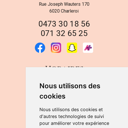
Rue Joseph Wauters 170
6020 Charleroi
0473 30 18 56
071 32 65 25
Horaires
DU LUNDI AU VENDREDI
Nous utilisons des
de 9h à 12h30 et de 14h à 18h
cookies
LE SAMEDI
de 9h à 12h30
Nous utilisons des cookies et
d'autres technologies de suivi
pour améliorer votre expérience
NOUS CONTACTER