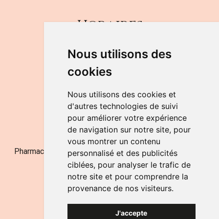
Horaires
DU LUNDI AU VENDREDI
Nous utilisons des
de 9h à 12h30 et de 14h à 18h
cookies
LE SAMEDI
de 9h à 12h30
Nous utilisons des cookies et
d'autres technologies de suivi
pour améliorer votre expérience
NOUS CONTACTER
de navigation sur notre site, pour
vous montrer un contenu
Pharmacie Jufarma - Fatima Abachra - APB 521704 - N°
personnalisé et des publicités
Entreprise BE0882-700-592
ciblées, pour analyser le trafic de
notre site et pour comprendre la
provenance de nos visiteurs.
J'accepte