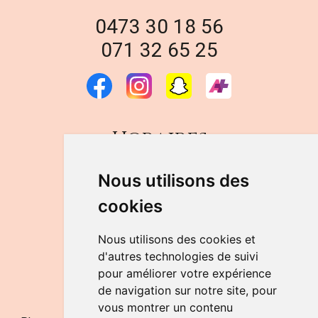
0473 30 18 56
071 32 65 25
Horaires
DU LUNDI AU VENDREDI
Nous utilisons des
de 9h à 12h30 et de 14h à 18h
cookies
LE SAMEDI
de 9h à 12h30
Nous utilisons des cookies et
d'autres technologies de suivi
pour améliorer votre expérience
NOUS CONTACTER
de navigation sur notre site, pour
vous montrer un contenu