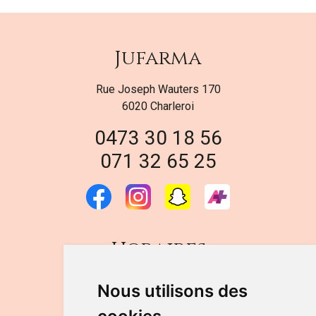
Jufarma
Rue Joseph Wauters 170
6020 Charleroi
0473 30 18 56
071 32 65 25
Horaires
DU LUNDI AU VENDREDI
Nous utilisons des
de 9h à 12h30 et de 14h à 18h