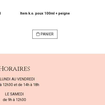
1
Item k.o. poux 100ml + peigne
pastilles e
PANIER
Horaires
LUNDI AU VENDREDI
à 12h30 et de 14h à 18h
LE SAMEDI
de 9h à 12h30