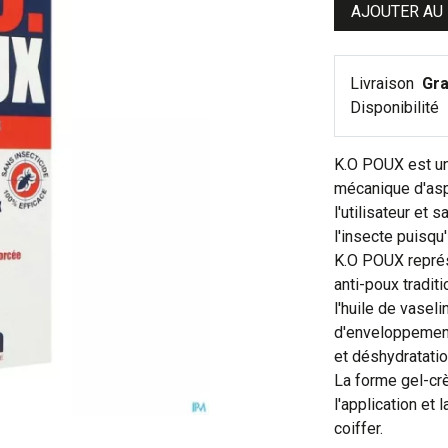
AJOUTER AU
Livraison
Gra
Disponibilité
K.O POUX est un 
mécanique d'asp
l'utilisateur et
l'insecte puisqu'
K.O POUX représ
anti-poux traditi
l'huile de vaseli
d'enveloppement
et déshydratatio
La forme gel-crè
l'application et 
coiffer.