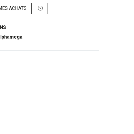
MES ACHATS
ONS
lphamega