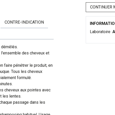
CONTINUER 
CONTRE-INDICATION
INFORMATI
Laboratoire
A
t démêlés.
r l'ensemble des cheveux et
n faire pénétrer le produit, en
a nuque. Tous les cheveux
cialement formulé.
inutes.
es cheveux aux pointes avec
t les lentes.
 chaque passage dans les
le shampooing habituel. Usage