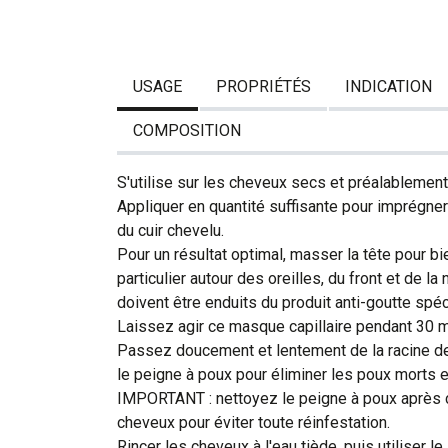
USAGE
PROPRIÉTÉS
INDICATION
COMPOSITION
S'utilise sur les cheveux secs et préalablemen
Appliquer en quantité suffisante pour imprégne
du cuir chevelu.
Pour un résultat optimal, masser la tête pour bie
particulier autour des oreilles, du front et de l
doivent être enduits du produit anti-goutte spé
Laissez agir ce masque capillaire pendant 30 m
Passez doucement et lentement de la racine d
le peigne à poux pour éliminer les poux morts e
IMPORTANT : nettoyez le peigne à poux après
cheveux pour éviter toute réinfestation.
Rincer les cheveux à l'eau tiède, puis utiliser 