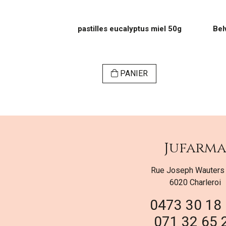
0ml + peigne
pastilles eucalyptus miel 50g
Bel
ER
PANIER
Jufarm
Rue Joseph Wauters
6020 Charleroi
0473 30 18
071 32 65 