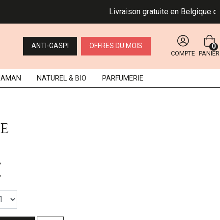
Livraison gratuite en Belgique dès 49
ANTI-GASPI
OFFRES DU MOIS
0
COMPTE
PANIER
MAMAN
NATUREL
& BIO
PARFUMERIE
ne
€