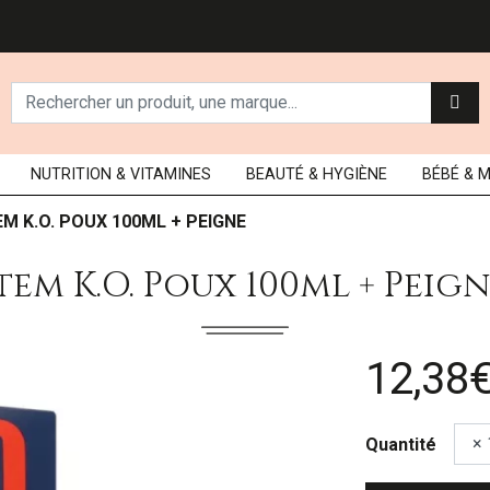
NUTRITION
& VITAMINES
BEAUTÉ
& HYGIÈNE
BÉBÉ
& 
EM K.O. POUX 100ML + PEIGNE
tem K.o. Poux 100ml + Peig
12,38
Quantité