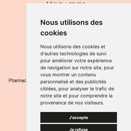
Horaires
DU LUNDI AU VENDREDI
Nous utilisons des
de 9h à 12h30 et de 14h à 18h
cookies
LE SAMEDI
de 9h à 12h30
Nous utilisons des cookies et
d'autres technologies de suivi
pour améliorer votre expérience
NOUS CONTACTER
de navigation sur notre site, pour
vous montrer un contenu
Pharmacie Jufarma - Fatima Abachra - APB 521704 - N°
personnalisé et des publicités
Entreprise BE0882-700-592
ciblées, pour analyser le trafic de
notre site et pour comprendre la
provenance de nos visiteurs.
J'accepte
Je refuse