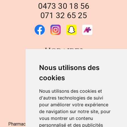
0473 30 18 56
071 32 65 25
Horaires
DU LUNDI AU VENDREDI
Nous utilisons des
de 9h à 12h30 et de 14h à 18h
cookies
LE SAMEDI
de 9h à 12h30
Nous utilisons des cookies et
d'autres technologies de suivi
pour améliorer votre expérience
NOUS CONTACTER
de navigation sur notre site, pour
vous montrer un contenu
Pharmacie Jufarma - Fatima Abachra - APB 521704 - N°
personnalisé et des publicités