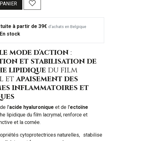
 PANIER
tuite à partir de 39€
d’achats en Belgique
En stock
le mode d'action
:
tion et
stabilisation de
e lipidique
du film
l et
apaisement des
es inflammatoires et
ques
de l'
acide hyaluronique
et de l'
ectoïne
he lipidique du film lacrymal, renforce et
nctive et la cornée.
ropriétés cytoprotectrices naturelles, stabilise