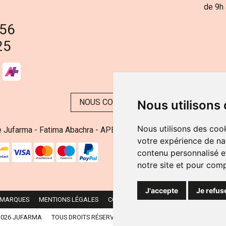
de 9h 
 56
25
NOUS CONTACTER
Nous utilisons
Nous utilisons des cook
 Jufarma - Fatima Abachra - APB 521704 - N° Entreprise BE08
votre expérience de na
contenu personnalisé et
notre site et pour com
J'accepte
Je refus
 MARQUES
MENTIONS LÉGALES
CGV
DONNÉES PERSONNELLES
CO
2026 JUFARMA
TOUS DROITS RÉSERVÉS.
APOTEKISTO
, PHARMACIE EN LI