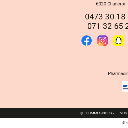
6020 Charleroi
0473 30 18
071 32 65 
Pharmacie
QUI SOMMES-NOUS ?
NOS
© 