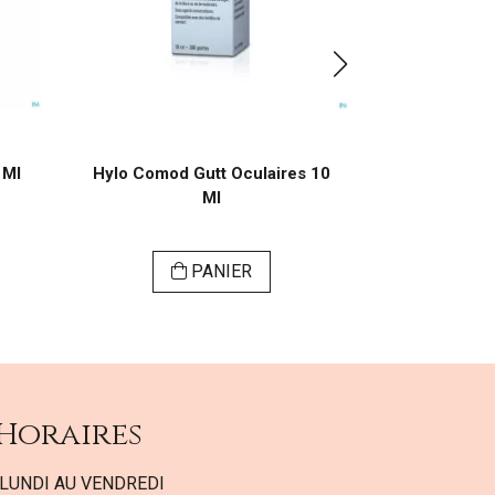
 Ml
Hylo Comod Gutt Oculaires 10
Hylo dual int
Ml
PANIER
Horaires
LUNDI AU VENDREDI