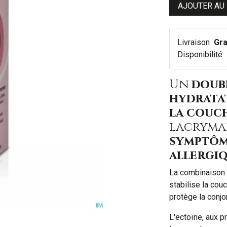
AJOUTER AU
Livraison
Gra
Disponibilité
Un
doub
hydrata
la couch
lacryma
symptôm
allergi
La combinaison 
stabilise la couc
protège la conjo
L'ectoïne, aux p