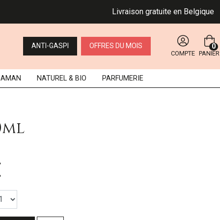
Livraison gratuite en Belgique dès 
ANTI-GASPI
OFFRES DU MOIS
0
COMPTE
PANIER
MAMAN
NATUREL
& BIO
PARFUMERIE
0ml
€