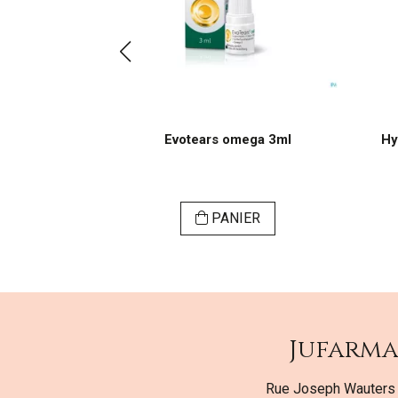
tube 5g
Evotears omega 3ml
Hy
62269
ER
PANIER
Jufarm
Rue Joseph Wauters