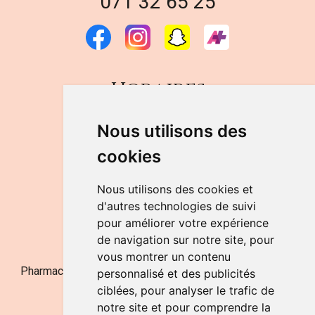
071 32 65 25
Horaires
DU LUNDI AU VENDREDI
Nous utilisons des
de 9h à 12h30 et de 14h à 18h
cookies
LE SAMEDI
de 9h à 12h30
Nous utilisons des cookies et
d'autres technologies de suivi
pour améliorer votre expérience
NOUS CONTACTER
de navigation sur notre site, pour
vous montrer un contenu
Pharmacie Jufarma - Fatima Abachra - APB 521704 - N°
personnalisé et des publicités
Entreprise BE0882-700-592
ciblées, pour analyser le trafic de
notre site et pour comprendre la