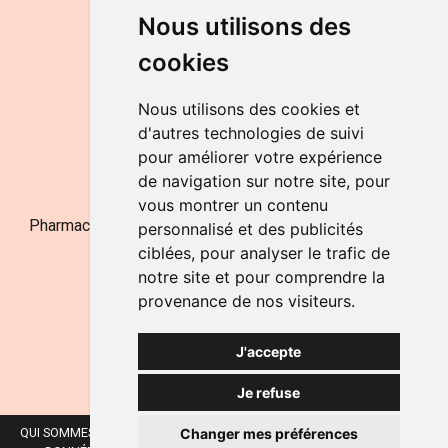
DU LUNDI AU VENDREDI
Nous utilisons des
de 9h à 12h30 et de 14h à 18h
cookies
LE SAMEDI
de 9h à 12h30
Nous utilisons des cookies et
d'autres technologies de suivi
pour améliorer votre expérience
NOUS CONTACTER
de navigation sur notre site, pour
vous montrer un contenu
Pharmacie Jufarma - Fatima Abachra - APB 521704 - N°
personnalisé et des publicités
Entreprise BE0882-700-592
ciblées, pour analyser le trafic de
notre site et pour comprendre la
provenance de nos visiteurs.
J'accepte
Je refuse
Changer mes préférences
QUI SOMMES-NOUS ?
NOS MARQUES
MENTIONS LÉGALES
CGV