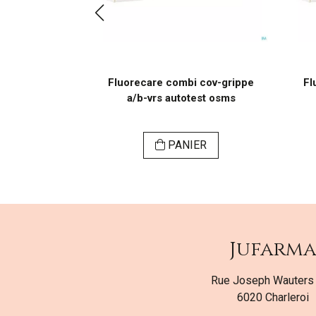
Fluorecare combi cov-grippe
Fl
a/b-vrs autotest osms
PANIER
Jufarm
Rue Joseph Wauters
6020 Charleroi