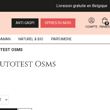
Livraison gratuite en Belgique dès 
ANTI-GASPI
OFFRES DU MOIS
0
COMPTE
PANIER
MAMAN
NATUREL
& BIO
PARFUMERIE
OTEST OSMS
Autotest Osms