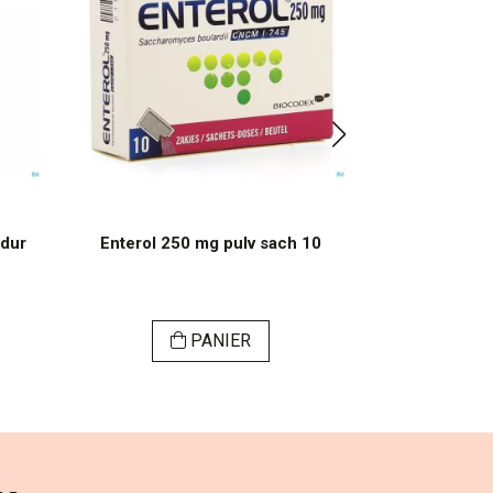
 dur
Enterol 250 mg pulv sach 10
Flammazine
PANIER
VI