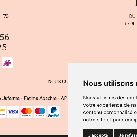
a
 170
DU 
de 9h 
 56
25
NOUS CONTACTER
Nous utilisons
Nous utilisons des cook
 Jufarma - Fatima Abachra - APB 521704 - N° Entreprise BE08
votre expérience de na
contenu personnalisé et
notre site et pour com
J'accepte
Je refus