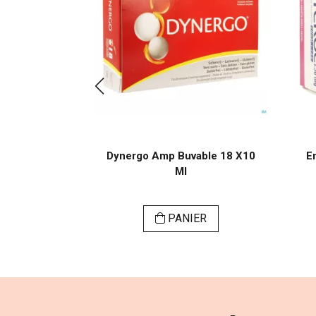
ps Harde Dur
Dynergo Amp Buvable 18 X10
E
 Mg
Ml
ER
PANIER