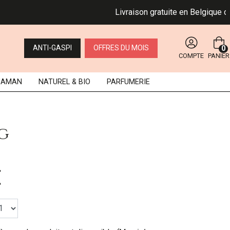
Livraison gratuite en Belgique dès 
ANTI-GASPI
OFFRES DU MOIS
0
COMPTE
PANIER
MAMAN
NATUREL
& BIO
PARFUMERIE
g
€