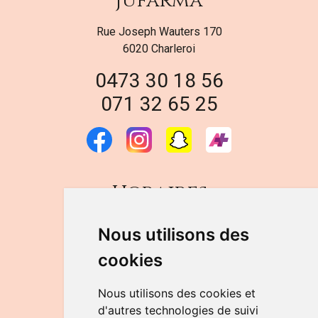
Jufarma
Rue Joseph Wauters 170
6020 Charleroi
0473 30 18 56
071 32 65 25
Horaires
DU LUNDI AU VENDREDI
Nous utilisons des
de 9h à 12h30 et de 14h à 18h
cookies
LE SAMEDI
de 9h à 12h30
Nous utilisons des cookies et
d'autres technologies de suivi