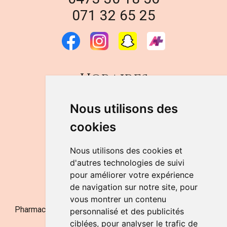
071 32 65 25
Horaires
DU LUNDI AU VENDREDI
Nous utilisons des
de 9h à 12h30 et de 14h à 18h
cookies
LE SAMEDI
de 9h à 12h30
Nous utilisons des cookies et
d'autres technologies de suivi
pour améliorer votre expérience
NOUS CONTACTER
de navigation sur notre site, pour
vous montrer un contenu
Pharmacie Jufarma - Fatima Abachra - APB 521704 - N°
personnalisé et des publicités
Entreprise BE0882-700-592
ciblées, pour analyser le trafic de