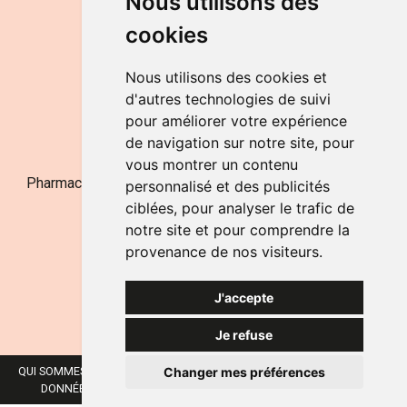
Nous utilisons des
de 9h à 12h30 et de 14h à 18h
cookies
LE SAMEDI
de 9h à 12h30
Nous utilisons des cookies et
d'autres technologies de suivi
pour améliorer votre expérience
NOUS CONTACTER
de navigation sur notre site, pour
vous montrer un contenu
Pharmacie Jufarma - Fatima Abachra - APB 521704 - N°
personnalisé et des publicités
Entreprise BE0882-700-592
ciblées, pour analyser le trafic de
notre site et pour comprendre la
provenance de nos visiteurs.
J'accepte
Je refuse
Changer mes préférences
QUI SOMMES-NOUS ?
NOS MARQUES
MENTIONS LÉGALES
CGV
DONNÉES PERSONNELLES
COOKIES
PRÉFÉRENCES COOKIES