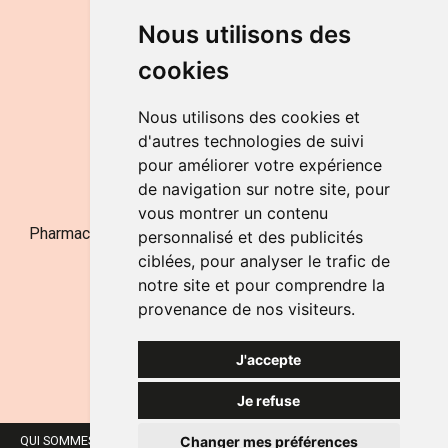
DU LUNDI AU VENDREDI
Nous utilisons des
de 9h à 12h30 et de 14h à 18h
cookies
LE SAMEDI
de 9h à 12h30
Nous utilisons des cookies et
d'autres technologies de suivi
pour améliorer votre expérience
NOUS CONTACTER
de navigation sur notre site, pour
vous montrer un contenu
Pharmacie Jufarma - Fatima Abachra - APB 521704 - N°
personnalisé et des publicités
Entreprise BE0882-700-592
ciblées, pour analyser le trafic de
notre site et pour comprendre la
provenance de nos visiteurs.
J'accepte
Je refuse
Changer mes préférences
QUI SOMMES-NOUS ?
NOS MARQUES
MENTIONS LÉGALES
CGV