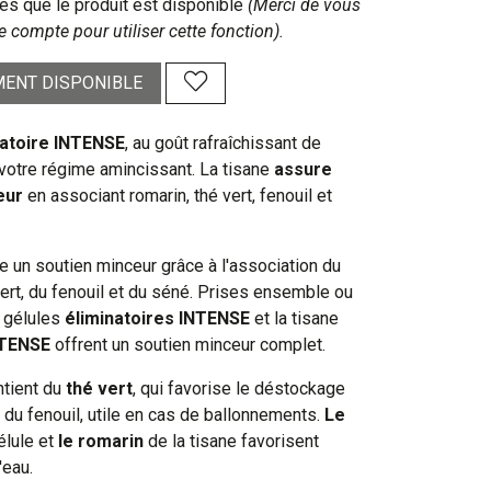
s que le produit est disponible
(Merci de vous
e compte pour utiliser cette fonction).
ENT DISPONIBLE
natoire INTENSE
, au goût rafraîchissant de
 votre régime amincissant. La tisane
assure
eur
en associant romarin, thé vert, fenouil et
e un soutien minceur grâce à l'association du
vert, du fenouil et du séné. Prises ensemble ou
 gélules
éliminatoires INTENSE
et la tisane
NTENSE
offrent un soutien minceur complet.
ntient du
thé vert
, qui favorise le déstockage
 du fenouil, utile en cas de ballonnements.
Le
élule et
le romarin
de la tisane favorisent
'eau.