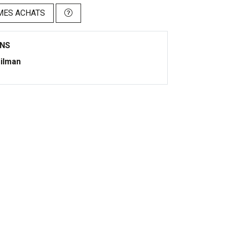
MES ACHATS
ONS
ilman