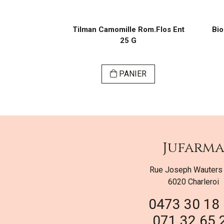
sach 24
Tilman Camomille Rom.Flos Ent
Bio
25 G
ER
PANIER
Jufarm
Rue Joseph Wauters
6020 Charleroi
0473 30 18
071 32 65 