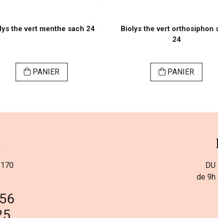
lys the vert menthe sach 24
Biolys the vert orthosiphon
24
PANIER
PANIER
a
 170
DU 
de 9h 
 56
25