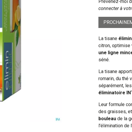
Prévenez-moi dè
connecter à votr
PROCHAINEM
La tisane
élimi
citron, optimise
une ligne minc
séné.
La tisane apport
romarin, du thé 
séparément, les
éliminatoire I
Leur formule co
des graisses, et
bouleau
de la g
l'élimination de l