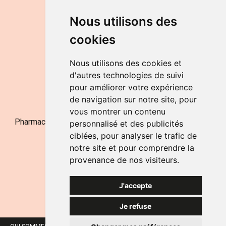
DU LUNDI AU VENDREDI
Nous utilisons des
de 9h à 12h30 et de 14h à 18h
cookies
LE SAMEDI
de 9h à 12h30
Nous utilisons des cookies et
d'autres technologies de suivi
pour améliorer votre expérience
NOUS CONTACTER
de navigation sur notre site, pour
vous montrer un contenu
Pharmacie Jufarma - Fatima Abachra - APB 521704 - N°
personnalisé et des publicités
Entreprise BE0882-700-592
ciblées, pour analyser le trafic de
notre site et pour comprendre la
provenance de nos visiteurs.
J'accepte
Je refuse