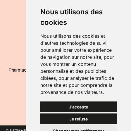
DU LUNDI AU VENDREDI
Nous utilisons des
de 9h à 12h30 et de 14h à 18h
cookies
LE SAMEDI
de 9h à 12h30
Nous utilisons des cookies et
d'autres technologies de suivi
pour améliorer votre expérience
NOUS CONTACTER
de navigation sur notre site, pour
vous montrer un contenu
Pharmacie Jufarma - Fatima Abachra - APB 521704 - N°
personnalisé et des publicités
Entreprise BE0882-700-592
ciblées, pour analyser le trafic de
notre site et pour comprendre la
provenance de nos visiteurs.
J'accepte
Je refuse
Changer mes préférences
QUI SOMMES-NOUS ?
NOS MARQUES
MENTIONS LÉGALES
CGV