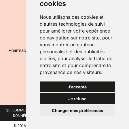
cookies
LE SAMEDI
de 9h à 12h30
Nous utilisons des cookies et
d'autres technologies de suivi
pour améliorer votre expérience
NOUS CONTACTER
de navigation sur notre site, pour
vous montrer un contenu
Pharmacie Jufarma - Fatima Abachra - APB 521704 - N°
personnalisé et des publicités
Entreprise BE0882-700-592
ciblées, pour analyser le trafic de
notre site et pour comprendre la
provenance de nos visiteurs.
J'accepte
Je refuse
Changer mes préférences
QUI SOMMES-NOUS ?
NOS MARQUES
MENTIONS LÉGALES
CGV
DONNÉES PERSONNELLES
COOKIES
PRÉFÉRENCES COOKIES
© 2026 JUFARMA
TOUS DROITS RÉSERVÉS.
APOTEKISTO