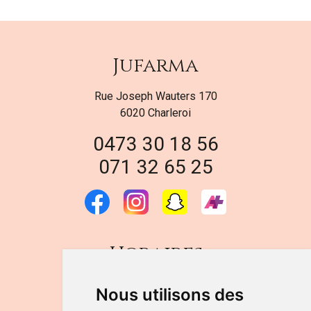
Jufarma
Rue Joseph Wauters 170
6020 Charleroi
0473 30 18 56
071 32 65 25
Horaires
DU LUNDI AU VENDREDI
Nous utilisons des
de 9h à 12h30 et de 14h à 18h