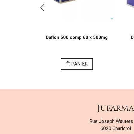
 30 x 500mg
Daflon 500 comp 60 x 500mg
D
ER
PANIER
Jufarm
Rue Joseph Wauters
6020 Charleroi