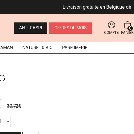
Livraison gratuite en Belgique dès 49 
ANTI-GASPI
OFFRES DU MOIS
0
COMPTE
PANIER
MAMAN
NATUREL
& BIO
PARFUMERIE
mg
€
30,72€